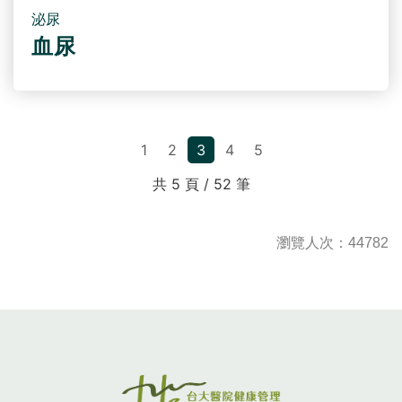
泌尿
血尿
1
2
3
4
5
共 5 頁 / 52 筆
瀏覽人次：44782