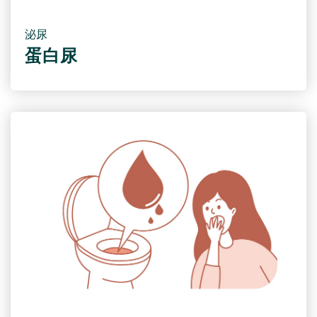
泌尿
蛋白尿