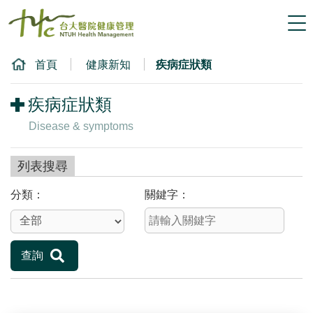
跳
到
主
要
首頁
健康新知
疾病症狀類
內
容
疾病症狀類
區
塊
Disease & symptoms
列表搜尋
分類
關鍵字