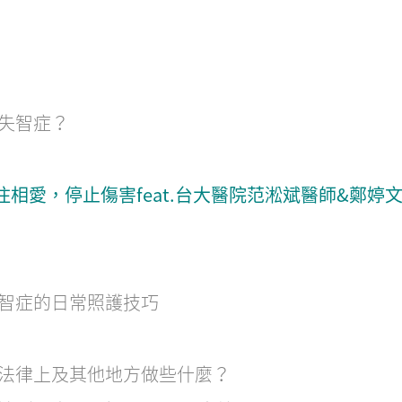
失智症？
留住相愛，停止傷害feat.台大醫院范淞斌醫師&鄭婷
智症的日常照護技巧
法律上及其他地方做些什麼？