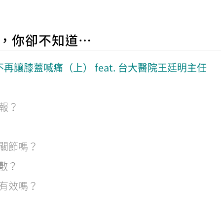
，你卻不知道…
不再讓膝蓋喊痛（上） feat. 台大醫院王廷明主任
報？
關節嗎？
敷？
有效嗎？