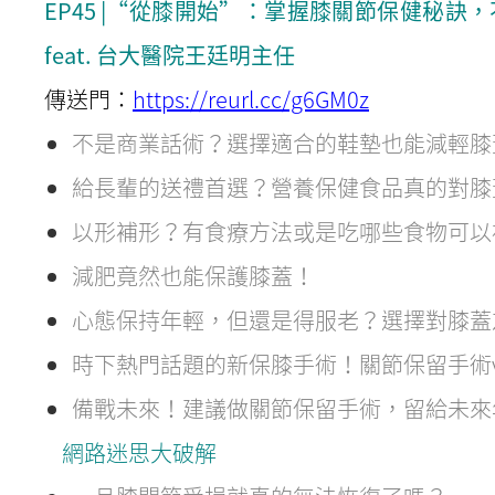
EP45 |“從膝開始”：掌握膝關節保健秘訣
feat. 台大醫院王廷明主任
傳送門：
https://reurl.cc/g6GM0z
不是商業話術？選擇適合的鞋墊也能減輕膝
給長輩的送禮首選？營養保健食品真的對膝
以形補形？有食療方法或是吃哪些食物可以
減肥竟然也能保護膝蓋！
心態保持年輕，但還是得服老？選擇對膝蓋
時下熱門話題的新保膝手術！關節保留手術vs
備戰未來！建議做關節保留手術，留給未來
網路迷思大破解