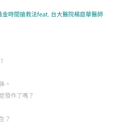
金時間搶救法feat. 台大醫院楊庭華醫師
！
係。
症發作了嗎？
生？