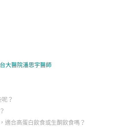
t. 台大醫院潘思宇醫師
些呢？
？
，適合高蛋白飲食或生酮飲食嗎？