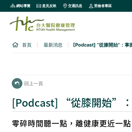
跳
網站導覽
意見反映
交通訊息
受檢者專區
到
主
要
內
容
首頁
最新消息
[Podcast] “從膝開
區
塊
回上一頁
[Podcast] “從膝
零碎時間聽一點，離健康更近一點