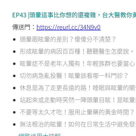
EP43 |頭暈這事比你想的還複雜，台大醫教你黃
傳送門：
https://reurl.cc/34N9v0
頭暈跟眩暈的差別？傻傻分不清楚？
形成眩暈的病因百百種！聽聽醫生怎麼說。
眩暈症不是老年人獨有！年輕族群也要當心
切勿病急亂投醫！眩暈該看哪一科門診？
休息是為了走更長遠的路！睡眠與眩暈的關
站起來或走動時突然一陣頭暈目眩！是眩暈
不要等太久才吃！服用止暈藥的黃金時間？
無法根治的眩暈！如何在日常生活中避免發