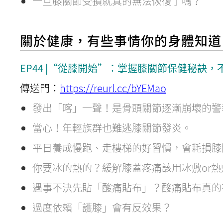
一旦膝關節受損就真的無法恢復了嗎？
關於健康，有些事情你的身體知道
EP44 |“從膝開始”：掌握膝關節保健秘訣，
傳送門：
https://reurl.cc/bYEMao
發出「喀」一聲！是骨頭關節逐漸崩壞的警
當心！年輕族群也難逃膝關節發炎。
平日養成慢跑、走樓梯的好習慣，會耗損膝
你要冰的熱的？緩解膝蓋疼痛該用冰敷or熱
遇事不決先貼「酸痛貼布」？酸痛貼布真的
過度依賴「護膝」會有反效果？