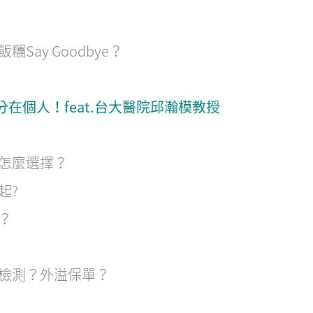
ay Goodbye？
分在個人！feat.台大醫院邱瀚模教授
怎麼選擇？
起?
？
？
檢測？外溢保單？