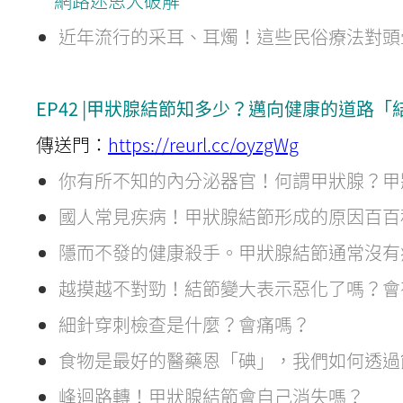
網路迷思大破解
近年流行的采耳、耳燭！這些民俗療法對頭
EP42 |甲狀腺結節知多少？邁向健康的道路「結
傳送門：
https://reurl.cc/oyzgWg
你有所不知的內分泌器官！何謂甲狀腺？甲
國人常見疾病！甲狀腺結節形成的原因百百
隱而不發的健康殺手。甲狀腺結節通常沒有
越摸越不對勁！結節變大表示惡化了嗎？會
細針穿刺檢查是什麼？會痛嗎？
食物是最好的醫藥恩「碘」，我們如何透過
峰迴路轉！甲狀腺結節會自己消失嗎？